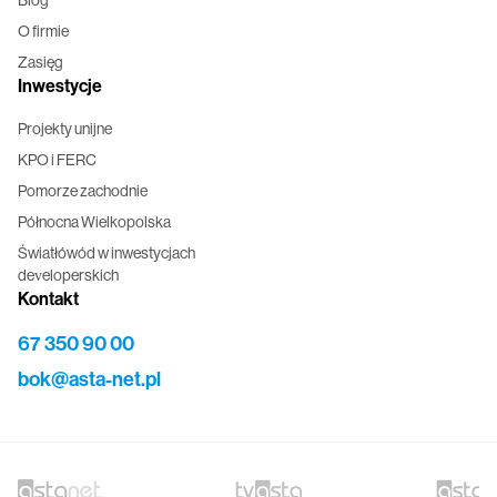
O firmie
Zasięg
Inwestycje
Projekty unijne
KPO i FERC
Pomorze zachodnie
Północna Wielkopolska
Światłówód w inwestycjach
developerskich
Kontakt
67 350 90 00
bok@asta-net.pl