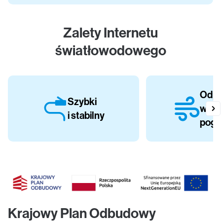
Zalety Internetu
światłowodowego
Odpo
Szybki
waru
i stabilny
pog
Krajowy Plan Odbudowy