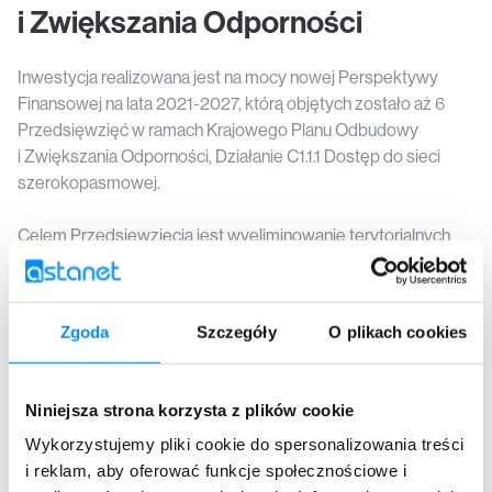
i Zwiększania Odporności
Inwestycja realizowana jest na mocy nowej Perspektywy
Finansowej na lata 2021-2027, którą objętych zostało aż 6
Przedsięwzięć w ramach Krajowego Planu Odbudowy
i Zwiększania Odporności, Działanie C1.1.1 Dostęp do sieci
szerokopasmowej.
Celem Przedsięwzięcia jest wyeliminowanie terytorialnych
różnic w możliwości dostępu do szerokopasmowego
Internetu o wysokich przepustowościach. W wyniku
inwestycji wybudowana zostanie sieć światłowodowa
Zgoda
Szczegóły
O plikach cookies
o długości prawie 5,5 tys. km, która umożliwi objęcie
zasięgiem ponad 23 tys. punktów adresowych.
Niniejsza strona korzysta z plików cookie
Powiat pilski
Powiat chodzieski
Powiat sławieński
Powiat kołobrzeski
Powiat koszaliński
Powiat białogardzki
Wykorzystujemy pliki cookie do spersonalizowania treści
i reklam, aby oferować funkcje społecznościowe i